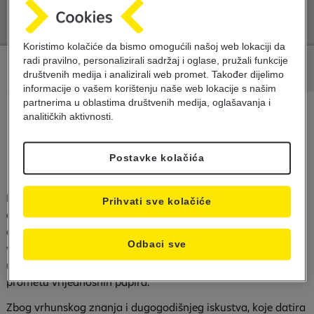
Koristimo kolačiće da bismo omogućili našoj web lokaciji da
radi pravilno, personalizirali sadržaj i oglase, pružali funkcije
Informacije
Dokumenti
društvenih medija i analizirali web promet. Također dijelimo
informacije o vašem korištenju naše web lokacije s našim
partnerima u oblastima društvenih medija, oglašavanja i
analitičkih aktivnosti.
Depozitarske usluge
Postavke kolačića
Pri emisiji vrijednosnih papira ili povećanju kapitala
Prihvati sve kolačiće
emisijom dionica neophodne su Vam usluge banke
depozitara. Raiffeisen banka je ovlašteni učesnik na tržištu
Odbaci sve
vrijednosnih papira Federacije BiH koji svojim klijentima nudi
usluge u obavljanju poslova banke depozitara u emisiji i
prometu vrijednosnih papira.
Zbog vrhunskog znanja i dugogodišnjeg iskustva, koje datira