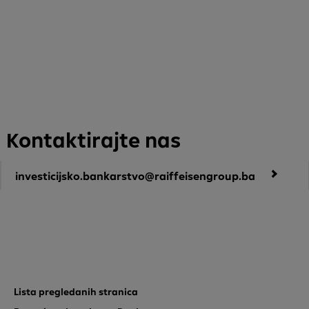
Trenutno nema aktivnih objava.
Kontaktirajte nas
investicijsko.bankarstvo@raiffeisengroup.ba
Nidžara Smajiš
E-mail: nidzara.smajis@raiffeisengroup.ba
Tel.: +387 33 287 255
Dženita Resulović
Lista pregledanih stranica
E-mail: dzenita.resulovic@raiffeisengroup.ba