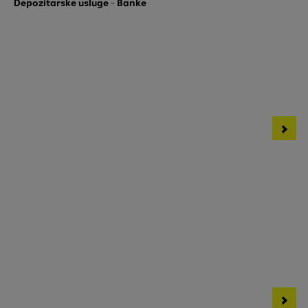
Depozitarske usluge - Banke
Tel.: +387 33 287 745
Dragomir Grgić
E-mail: dragomir.grgic@raiffeisengroup.ba
Tel.: +387 33 287 126
Dugoročni krediti - NBI
Pravna lica