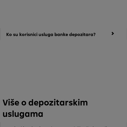
Ko su korisnici usluga banke depozitara?
Raiffeisen BANK pruža uslugu banke depozitara svim emitentima
vrijednosnih papira i profesionalnim posrednicima u prometu
vrijednosnim papirima - brokerskim kućama i bankama
Više o depozitarskim
uslugama