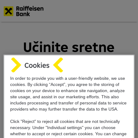
Skip
to
main
Učinite sretne
content
dobitke mogućim
korištenjem
In order to provide you with a user-friendly website, we use
cookies. By clicking “Accept”, you agree to the storing of
Raiffeisen
cookies on your device to enhance site navigation, analyze
site usage, and assist in our marketing efforts. This also
Mobilnog
includes
processing and transfer of personal data
to service
providers who may further transfer the
data to the USA.
Bankarstva
Click "Reject" to reject all cookies that are not technically
necessary. Under "Individual settings" you can choose
whether to accept or reject certain cookies. You can change