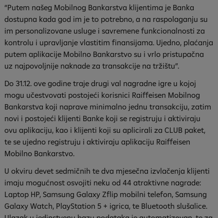
“Putem našeg Mobilnog Bankarstva klijentima je Banka
dostupna kada god im je to potrebno, a na raspolaganju su
im personalizovane usluge i savremene funkcionalnosti za
kontrolu i upravljanje vlastitim finansijama. Ujedno, plaćanja
putem aplikacije Mobilno Bankarstvo su i vrlo pristupačna
uz najpovoljnije naknade za transakcije na tržištu”.
Do 31.12. ove godine traje drugi val nagradne igre u kojoj
mogu učestvovati postojeći korisnici Raiffeisen Mobilnog
Bankarstva koji naprave minimalno jednu transakciju, zatim
novi i postojeći klijenti Banke koji se registruju i aktiviraju
ovu aplikaciju, kao i klijenti koji su aplicirali za CLUB paket,
te se ujedno registruju i aktiviraju aplikaciju Raiffeisen
Mobilno Bankarstvo.
U okviru devet sedmičnih te dva mjesečna izvlačenja klijenti
imaju mogućnost osvojiti neku od 44 atraktivne nagrade:
Laptop HP, Samsung Galaxy Zflip mobilni telefon, Samsung
Galaxy Watch, PlayStation 5 + igrica, te Bluetooth slušalice.
Ulazak u jedinstvenu bazu podataka je automatizovan, te za