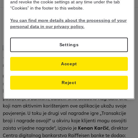
and revoke the cookie settings at any time under the tab
“Cookies” in the footer to this website.
You can find more details about the processing of your
personal data in our privacy policy.
Settings
• Počeo drugi val nagradne igre „Transakcije broji i
Accept
nagrade osvoji!“
(Sarajevo, 03.11.2023.) – „Pored toga što neprestano radimo
Reject
na unapređenju Raiffeisen Mobilnog Bankarstva kako bismo
klijentima omogućili lakše, jednostavnije i jeftinije
poslovanje s Bankom, odlučili smo dodatno nagraditi one
koji nam aktivnim korištenjem ove aplikacije ukažu svoje
povjerenje. U toku je drugi val nagradne igre „Transakcije
broji i nagrade osvoji!“ u okviru koje klijenti mogu osvojiti
zaista vrijedne nagrade“, izjavio je
Kenan Karčić
, direktor
Centra digitalnog bankarstva Raiffeisen banke te dodao: