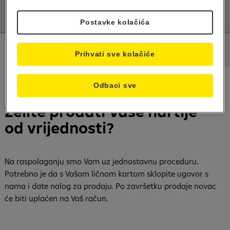
Postavke kolačića
Informacije
Dokumenti
Prihvati sve kolačiće
Odbaci sve
Želite prodati Vaše hartije
od vrijednosti?
Na raspolaganju smo Vam uz jednostavnu proceduru.
Potrebno je da s Vašom ličnom kartom sklopite ugovor s
nama i date nalog za prodaju. Po završetku prodaje novac
će biti uplaćen na Vaš račun.