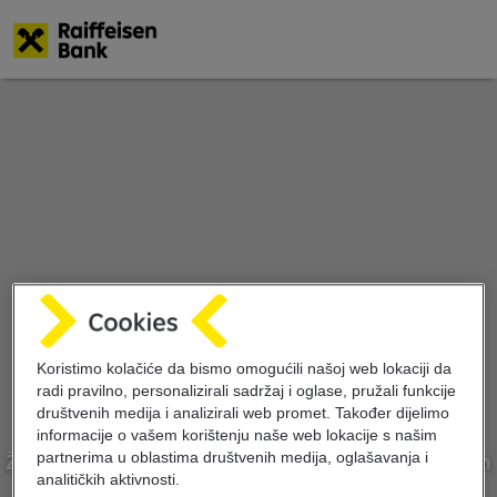
Skoči
na
glavni
sadržaj
Koristimo kolačiće da bismo omogućili našoj web lokaciji da
Prodaja hartija od vrijednosti
radi pravilno, personalizirali sadržaj i oglase, pružali funkcije
društvenih medija i analizirali web promet. Također dijelimo
informacije o vašem korištenju naše web lokacije s našim
Želite prodati Vaše hartije od vrijednosti putem
partnerima u oblastima društvenih medija, oglašavanja i
Raiffeisen CAPITAL-a?
analitičkih aktivnosti.