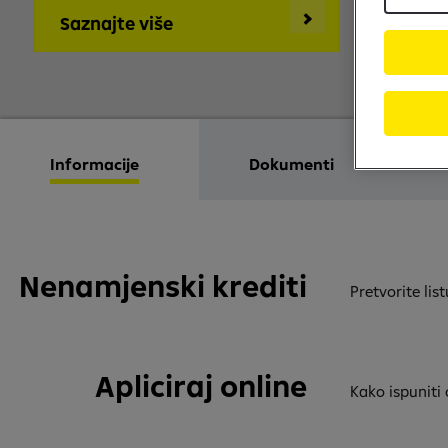
Saznajte više
Informacije
Dokumenti
Nenamjenski krediti
Pretvorite lis
Apliciraj online
Kako ispuniti