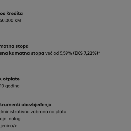
nos kredita
 50.000 KM
matna stopa
ksna kamatna stopa
već od 5,59%
(EKS 7,22%)*
k otplate
10 godina
strumenti obezbjeđenja
dministrativna zabrana na platu
rajni nalog
jenica/e