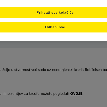
Prihvati sve kolačiće
Odbaci sve
tu želja u stvarnost već sada uz nenamjenski kredit Raiffeisen b
 online zahtjev za kredit možete pogledati
OVDJE
.