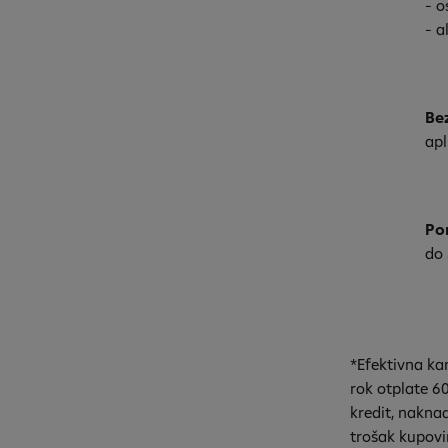
- o
- a
Be
apl
Po
do 
*Efektivna ka
rok otplate 6
kredit, nakna
trošak kupovi