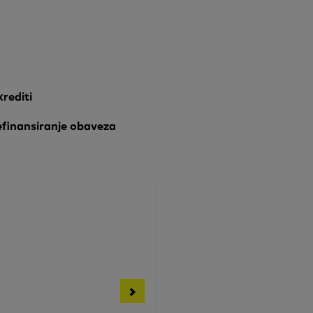
krediti
refinansiranje obaveza
edit
it
ugoročni krediti - NBI
Prav