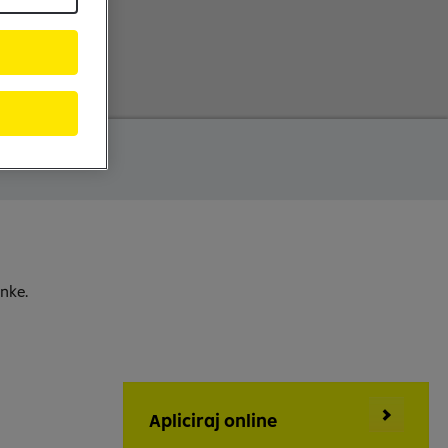
anke.
Apliciraj online