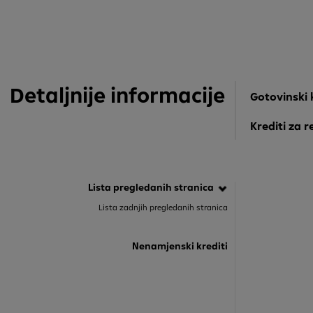
Detaljnije informacije
Gotovinski 
Krediti za 
XS brzi Keš kr
Keš kredit
Integral kred
Lista pregledanih stranica
XXL kredit
Lista zadnjih pregledanih stranica
Nenamjenski krediti
D