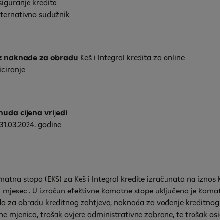
siguranje kredita
lternativno sudužnik
z naknade za obradu
Keš i Integral kredita za online
iciranje
nuda cijena vrijedi
31.03.2024. godine
matna stopa (EKS) za Keš i Integral kredite izračunata na iznos 
0 mjeseci. U izračun efektivne kamatne stope uključena je kama
da za obradu kreditnog zahtjeva, naknada za vođenje kreditnog
ne mjenica, trošak ovjere administrativne zabrane, te trošak osi