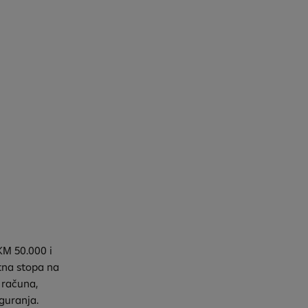
KM 50.000 i
tna stopa na
 računa,
guranja.