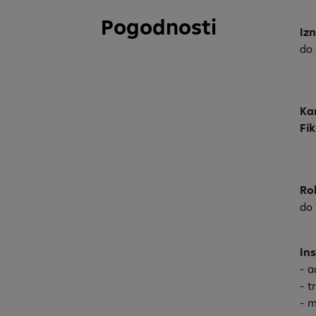
Pogodnosti
Iz
do
Ka
Fi
Ro
do 
In
- a
- t
- m