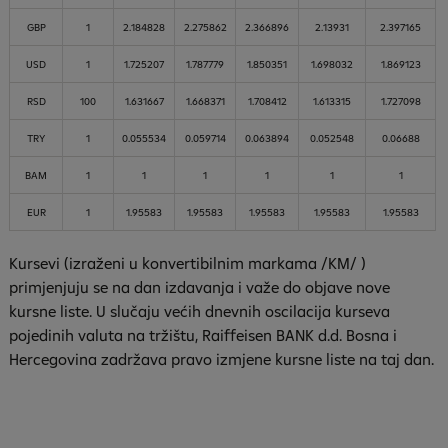
GBP
1
2.184828
2.275862
2.366896
2.13931
2.397165
USD
1
1.725207
1.787779
1.850351
1.698032
1.869123
RSD
100
1.631667
1.668371
1.708412
1.613315
1.727098
TRY
1
0.055534
0.059714
0.063894
0.052548
0.06688
BAM
1
1
1
1
1
1
EUR
1
1.95583
1.95583
1.95583
1.95583
1.95583
Kursevi (izraženi u konvertibilnim markama /KM/ )
primjenjuju se na dan izdavanja i važe do objave nove
kursne liste. U slučaju većih dnevnih oscilacija kurseva
pojedinih valuta na tržištu, Raiffeisen
BANK
d.d. Bosna i
Hercegovina zadržava pravo izmjene kursne liste na taj dan.