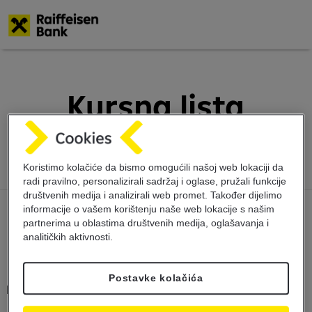
Skoči
na
glavni
Kursna lista
sadržaj
10.1.2024
Koristimo kolačiće da bismo omogućili našoj web lokaciji da
radi pravilno, personalizirali sadržaj i oglase, pružali funkcije
društvenih medija i analizirali web promet. Također dijelimo
informacije o vašem korištenju naše web lokacije s našim
partnerima u oblastima društvenih medija, oglašavanja i
analitičkih aktivnosti.
Postavke kolačića
Kursna lista