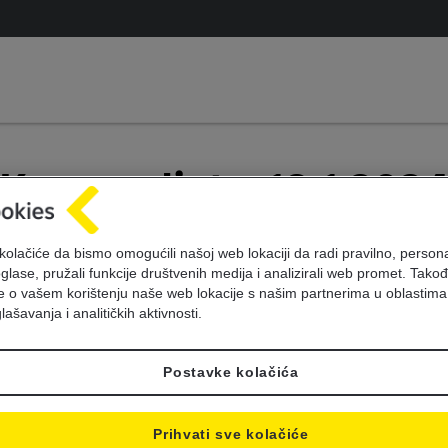
Kursna lista 18.1.202
kolačiće da bismo omogućili našoj web lokaciji da radi pravilno, personal
oglase, pružali funkcije društvenih medija i analizirali web promet. Takođ
je o vašem korištenju naše web lokacije s našim partnerima u oblastima
lašavanja i analitičkih aktivnosti.
Postavke kolačića
Prihvati sve kolačiće
Sifra
Oznaka
Jed
Kupovni
Srednji