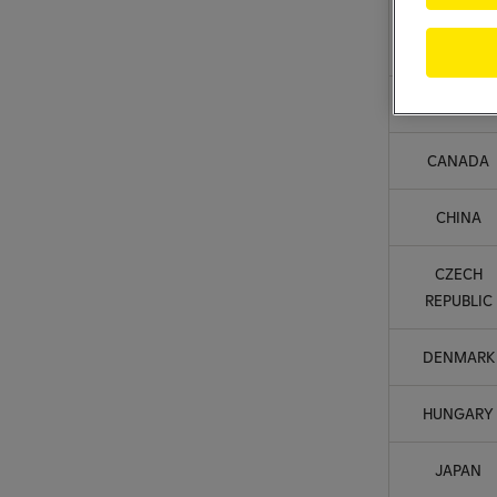
AUSTRALI
CANADA
CHINA
CZECH
REPUBLIC
DENMARK
HUNGARY
JAPAN