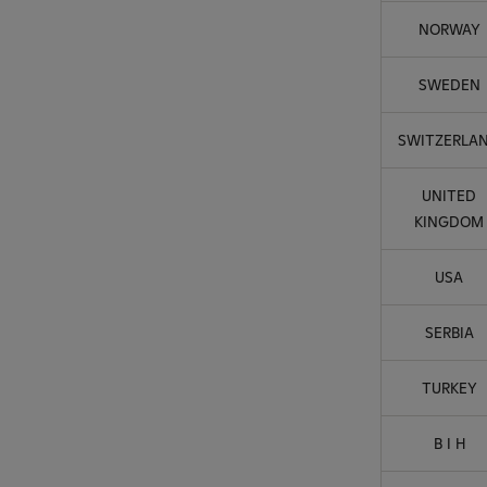
NORWAY
SWEDEN
SWITZERLA
UNITED
KINGDOM
USA
SERBIA
TURKEY
B I H