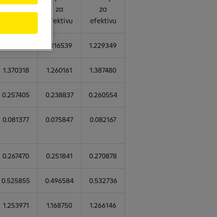
za
za
za
devize
efektivu
efektivu
1.214142
1.116539
1.229349
1.370318
1.260161
1.387480
0.257405
0.238837
0.260554
0.081377
0.075847
0.082167
0.267470
0.251841
0.270878
0.525855
0.496584
0.532736
1.253971
1.168750
1.266146