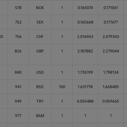
578
NOK
1
0.165074
0.171061
752
SEK
1
0.165668
0.171677
ND
756
CHF
1
2.016963
2.079343
826
GBP
1
2.187882
2.279044
840
USD
1
1.735199
1.798134
941
RSD
100
1.631778
1.668485
949
TRY
1
0.055488
0.059665
977
BAM
1
1
1