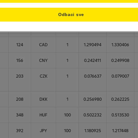
valute
valute
za
devize
za
devize
devize
Odbaci sve
A
36
AUD
1
1.143416
1.178779
124
CAD
1
1.290494
1.330406
156
CNY
1
0.242411
0.249908
203
CZK
1
0.076637
0.079007
208
DKK
1
0.256980
0.262225
348
HUF
100
0.502232
0.513530
392
JPY
100
1.180925
1.217448