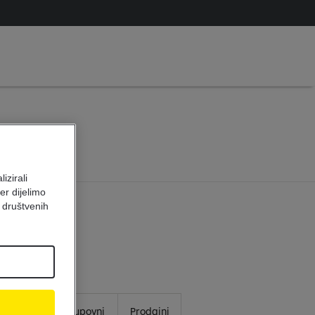
4
izirali
er dijelimo
 društvenih
Prodajni
Kupovni
Prodajni