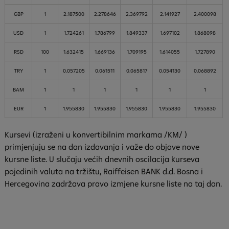
GBP
1
2.187500
2.278646
2.369792
2.141927
2.400098
USD
1
1.724261
1.786799
1.849337
1.697102
1.868098
RSD
100
1.632415
1.669136
1.709195
1.614055
1.727890
TRY
1
0.057205
0.061511
0.065817
0.054130
0.068892
BAM
1
1
1
1
1
1
EUR
1
1.955830
1.955830
1.955830
1.955830
1.955830
Kursevi (izraženi u konvertibilnim markama /KM/ )
primjenjuju se na dan izdavanja i važe do objave nove
kursne liste. U slučaju većih dnevnih oscilacija kurseva
pojedinih valuta na tržištu, Raiffeisen
BANK
d.d. Bosna i
Hercegovina zadržava pravo izmjene kursne liste na taj dan.