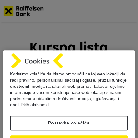
Skoči
na
glavni
Kursna lista
sadržaj
18.12.2023
Koristimo kolačiće da bismo omogućili našoj web lokaciji da
radi pravilno, personalizirali sadržaj i oglase, pružali funkcije
društvenih medija i analizirali web promet. Također dijelimo
informacije o vašem korištenju naše web lokacije s našim
partnerima u oblastima društvenih medija, oglašavanja i
analitičkih aktivnosti.
Postavke kolačića
Kursna lista