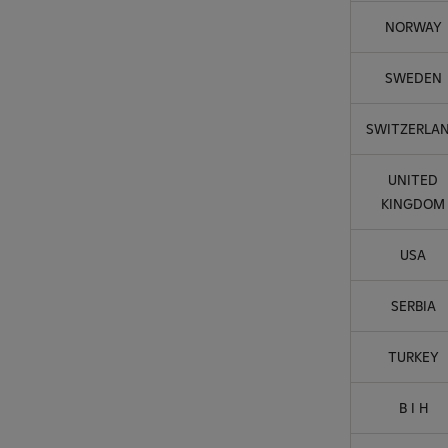
NORWAY
SWEDEN
SWITZERLA
UNITED
KINGDOM
USA
SERBIA
TURKEY
B I H