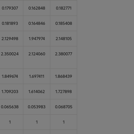
0.179307
0.162848
0.182771
0.181893
0.164846
0.185408
2.129498
1.947974
2.148105
2.350024
2.124060
2.380077
1.849674
1.697411
1.868439
1.709203
1.614062
1.727898
0.065638
0.053983
0.068705
1
1
1