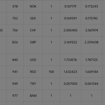
578
NOK
1
0.167179
0.173243
752
SEK
1
0.169591
0.175742
ND
756
CHF
1
2.005450
2.067474
826
GBP
1
2.169252
2.259638
840
USD
1
1.724576
1.787125
941
RSD
100
1.632423
1.669144
949
TRY
1
0.057050
0.061344
977
BAM
1
1
1