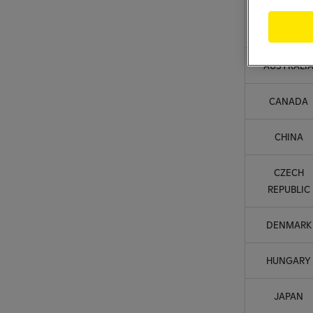
AUSTRALI
CANADA
CHINA
CZECH
REPUBLIC
DENMARK
HUNGARY
JAPAN