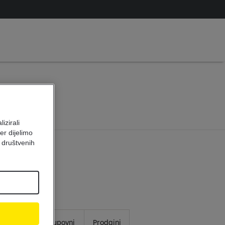
3
izirali
er dijelimo
 društvenih
Prodajni
Kupovni
Prodajni