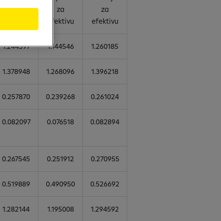
za
za
za
devize
efektivu
efektivu
1.244597
1.144546
1.260185
1.378948
1.268096
1.396218
0.257870
0.239268
0.261024
0.082097
0.076518
0.082894
0.267545
0.251912
0.270955
0.519889
0.490950
0.526692
1.282144
1.195008
1.294592