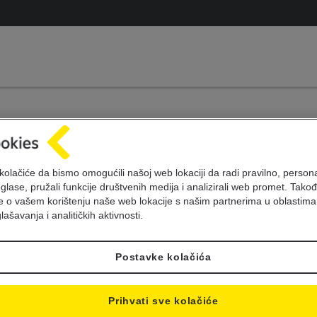
Kursna lista 21.12.202
kolačiće da bismo omogućili našoj web lokaciji da radi pravilno, personal
oglase, pružali funkcije društvenih medija i analizirali web promet. Takođ
je o vašem korištenju naše web lokacije s našim partnerima u oblastima
lašavanja i analitičkih aktivnosti.
Postavke kolačića
Prihvati sve kolačiće
Sifra
Oznaka
Jed
Kupovni
Srednji