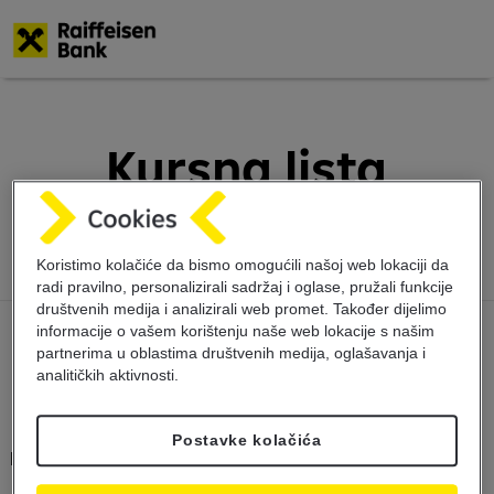
Skoči
na
glavni
Kursna lista
sadržaj
23.1.2024
Koristimo kolačiće da bismo omogućili našoj web lokaciji da
radi pravilno, personalizirali sadržaj i oglase, pružali funkcije
društvenih medija i analizirali web promet. Također dijelimo
informacije o vašem korištenju naše web lokacije s našim
partnerima u oblastima društvenih medija, oglašavanja i
analitičkih aktivnosti.
Postavke kolačića
Kursna lista