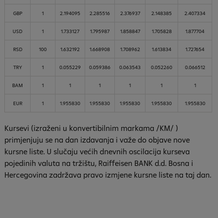
GBP
1
2.194095
2.285516
2.376937
2.148385
2.407334
USD
1
1.733127
1.795987
1.858847
1.705828
1.877704
RSD
100
1.632192
1.668908
1.708962
1.613834
1.727654
TRY
1
0.055229
0.059386
0.063543
0.052260
0.066512
BAM
1
1
1
1
1
1
EUR
1
1.955830
1.955830
1.955830
1.955830
1.955830
Kursevi (izraženi u konvertibilnim markama /KM/ )
primjenjuju se na dan izdavanja i važe do objave nove
kursne liste. U slučaju većih dnevnih oscilacija kurseva
pojedinih valuta na tržištu, Raiffeisen
BANK
d.d. Bosna i
Hercegovina zadržava pravo izmjene kursne liste na taj dan.