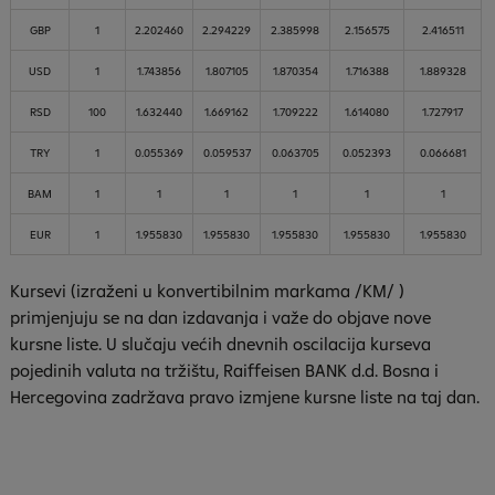
GBP
1
2.202460
2.294229
2.385998
2.156575
2.416511
USD
1
1.743856
1.807105
1.870354
1.716388
1.889328
RSD
100
1.632440
1.669162
1.709222
1.614080
1.727917
TRY
1
0.055369
0.059537
0.063705
0.052393
0.066681
BAM
1
1
1
1
1
1
EUR
1
1.955830
1.955830
1.955830
1.955830
1.955830
Kursevi (izraženi u konvertibilnim markama /KM/ )
primjenjuju se na dan izdavanja i važe do objave nove
kursne liste. U slučaju većih dnevnih oscilacija kurseva
pojedinih valuta na tržištu, Raiffeisen
BANK
d.d. Bosna i
Hercegovina zadržava pravo izmjene kursne liste na taj dan.