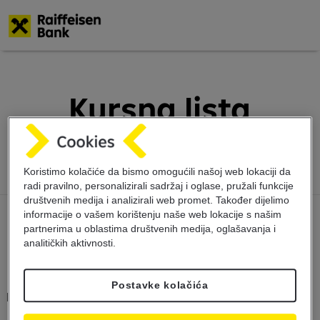
Skoči
na
glavni
Kursna lista
sadržaj
30.1.2024
Koristimo kolačiće da bismo omogućili našoj web lokaciji da
radi pravilno, personalizirali sadržaj i oglase, pružali funkcije
društvenih medija i analizirali web promet. Također dijelimo
informacije o vašem korištenju naše web lokacije s našim
partnerima u oblastima društvenih medija, oglašavanja i
analitičkih aktivnosti.
Postavke kolačića
Kursna lista