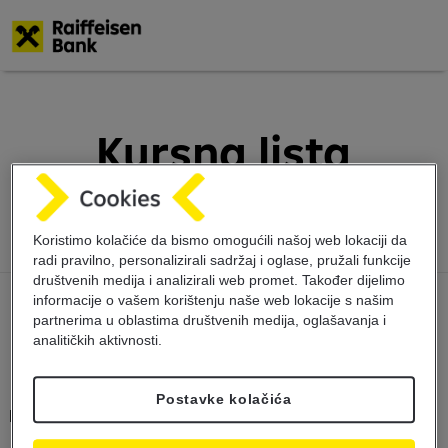
Skoči
na
glavni
Kursna lista
sadržaj
30.12.2023
Koristimo kolačiće da bismo omogućili našoj web lokaciji da
radi pravilno, personalizirali sadržaj i oglase, pružali funkcije
društvenih medija i analizirali web promet. Također dijelimo
informacije o vašem korištenju naše web lokacije s našim
partnerima u oblastima društvenih medija, oglašavanja i
analitičkih aktivnosti.
Postavke kolačića
Kursna lista