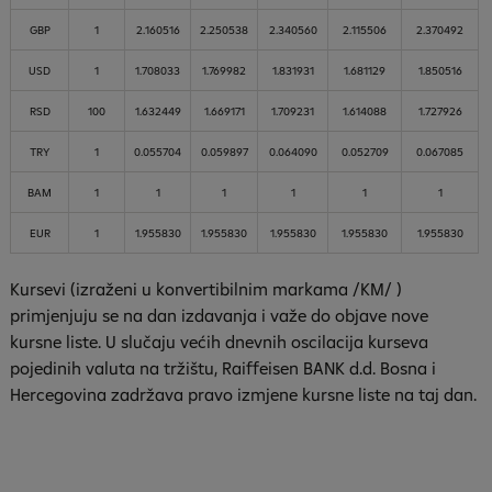
GBP
1
2.160516
2.250538
2.340560
2.115506
2.370492
USD
1
1.708033
1.769982
1.831931
1.681129
1.850516
RSD
100
1.632449
1.669171
1.709231
1.614088
1.727926
TRY
1
0.055704
0.059897
0.064090
0.052709
0.067085
BAM
1
1
1
1
1
1
EUR
1
1.955830
1.955830
1.955830
1.955830
1.955830
Kursevi (izraženi u konvertibilnim markama /KM/ )
primjenjuju se na dan izdavanja i važe do objave nove
kursne liste. U slučaju većih dnevnih oscilacija kurseva
pojedinih valuta na tržištu, Raiffeisen
BANK
d.d. Bosna i
Hercegovina zadržava pravo izmjene kursne liste na taj dan.