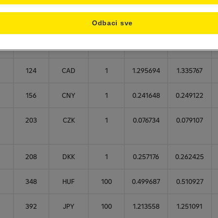
valute
valute
za
devize
za
devize
devize
Odbaci sve
A
36
AUD
1
1.166547
1.202626
124
CAD
1
1.295694
1.335767
156
CNY
1
0.241648
0.249122
203
CZK
1
0.076734
0.079107
208
DKK
1
0.257176
0.262425
348
HUF
100
0.499687
0.510927
392
JPY
100
1.213558
1.251091