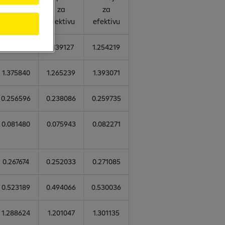
za
za
za
devize
efektivu
efektivu
1.238705
1.139127
1.254219
1.375840
1.265239
1.393071
0.256596
0.238086
0.259735
0.081480
0.075943
0.082271
0.267674
0.252033
0.271085
0.523189
0.494066
0.530036
1.288624
1.201047
1.301135