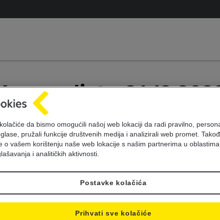
Kursna lista 31.12.202
kolačiće da bismo omogućili našoj web lokaciji da radi pravilno, personal
oglase, pružali funkcije društvenih medija i analizirali web promet. Takođ
je o vašem korištenju naše web lokacije s našim partnerima u oblastima
lašavanja i analitičkih aktivnosti.
Postavke kolačića
Prihvati sve kolačiće
Sifra
Oznaka
Jed
Kupovni
Srednji