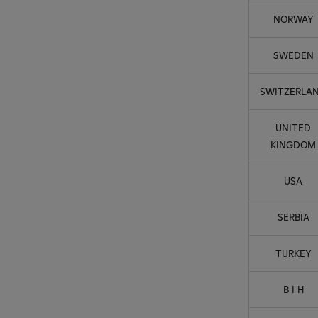
NORWAY
SWEDEN
SWITZERLA
UNITED
KINGDOM
USA
SERBIA
TURKEY
B I H