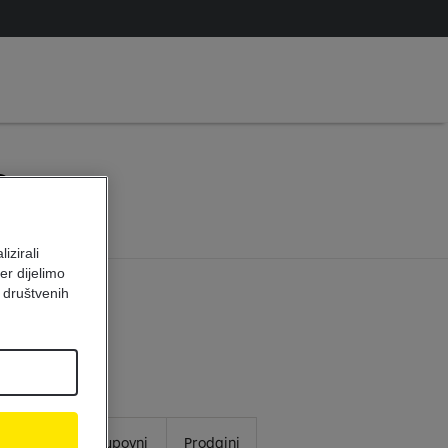
3
izirali
er dijelimo
 društvenih
Prodajni
Kupovni
Prodajni