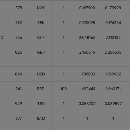
578
NOK
1
0.167908
0.173998
752
SEK
1
0.170095
0.176264
ND
756
CHF
1
2.048763
2.112127
826
GBP
1
2.160516
2.250538
840
USD
1
1.708033
1.769982
941
RSD
100
1.632449
1.669171
949
TRY
1
0.055704
0.059897
977
BAM
1
1
1