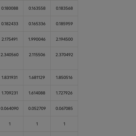
0.180088
0.163558
0.183568
0.182433
0.165336
0.185959
2.175491
1.990046
2.194500
2.340560
2.115506
2.370492
1.831931
1.681129
1.850516
1.709231
1.614088
1.727926
0.064090
0.052709
0.067085
1
1
1