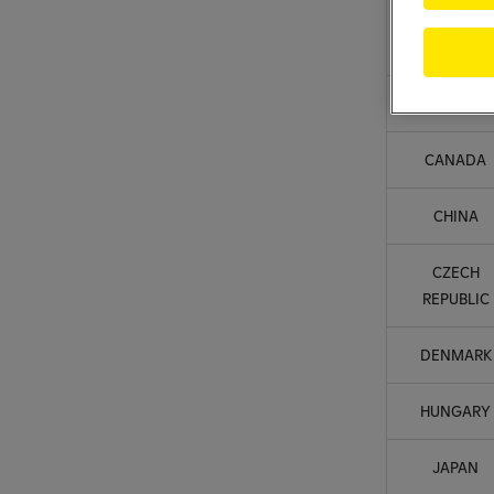
AUSTRALI
CANADA
CHINA
CZECH
REPUBLIC
DENMARK
HUNGARY
JAPAN