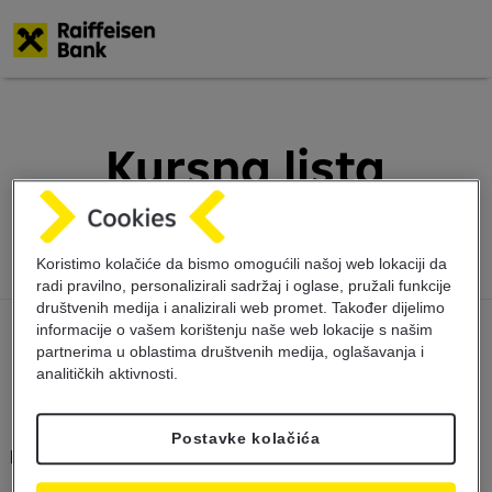
Skoči
na
glavni
Kursna lista
sadržaj
6.1.2024
Koristimo kolačiće da bismo omogućili našoj web lokaciji da
radi pravilno, personalizirali sadržaj i oglase, pružali funkcije
društvenih medija i analizirali web promet. Također dijelimo
informacije o vašem korištenju naše web lokacije s našim
partnerima u oblastima društvenih medija, oglašavanja i
analitičkih aktivnosti.
Postavke kolačića
Kursna lista