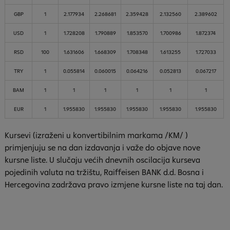
GBP
1
2.177934
2.268681
2.359428
2.132560
2.389602
USD
1
1.728208
1.790889
1.853570
1.700986
1.872374
RSD
100
1.631606
1.668309
1.708348
1.613255
1.727033
TRY
1
0.055814
0.060015
0.064216
0.052813
0.067217
BAM
1
1
1
1
1
1
EUR
1
1.955830
1.955830
1.955830
1.955830
1.955830
Kursevi (izraženi u konvertibilnim markama /KM/ )
primjenjuju se na dan izdavanja i važe do objave nove
kursne liste. U slučaju većih dnevnih oscilacija kurseva
pojedinih valuta na tržištu, Raiffeisen
BANK
d.d. Bosna i
Hercegovina zadržava pravo izmjene kursne liste na taj dan.