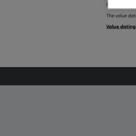
foreign curre
The value dati
Value dating