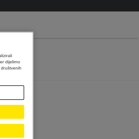
e
izirali
er dijelimo
 društvenih
yments in some