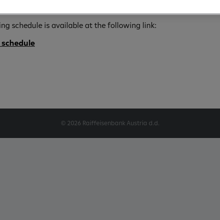
ncies due to the forthcoming holidays.
ng schedule is available at the following link:
 schedule
© 2026 Raiffeisenbank Austria d.d.