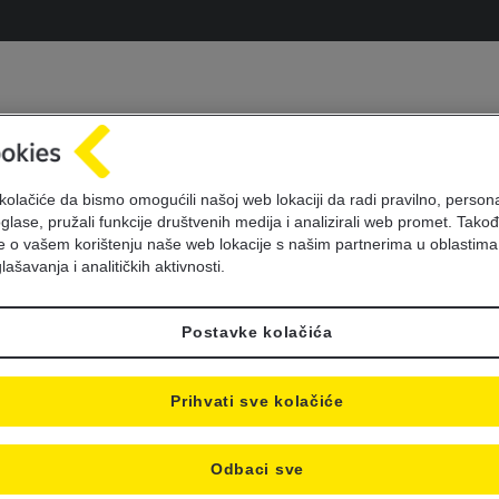
Value dating schedul
kolačiće da bismo omogućili našoj web lokaciji da radi pravilno, personal
oglase, pružali funkcije društvenih medija i analizirali web promet. Takođ
je o vašem korištenju naše web lokacije s našim partnerima u oblastima
lašavanja i analitičkih aktivnosti.
Postavke kolačića
Prihvati sve kolačiće
rs,
Odbaci sve
orm you that we will change our value dating schedule for pa