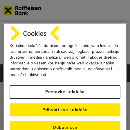
Skoči
na
glavni
Stanovništvo
sadržaj
Koristimo kolačiće da bismo omogućili našoj web lokaciji da
radi pravilno, personalizirali sadržaj i oglase, pružali funkcije
društvenih medija i analizirali web promet. Također dijelimo
informacije o vašem korištenju naše web lokacije s našim
partnerima u oblastima društvenih medija, oglašavanja i
© 2026 Raiffeisenbank Austria d.d.
analitičkih aktivnosti.
Postavke kolačića
Prihvati sve kolačiće
Odbaci sve