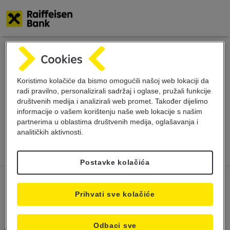
Skoči
na
glavni
Obavještenje o
sadržaj
Koristimo kolačiće da bismo omogućili našoj web lokaciji da
radi pravilno, personalizirali sadržaj i oglase, pružali funkcije
promjeni radnog
društvenih medija i analizirali web promet. Također dijelimo
informacije o vašem korištenju naše web lokacije s našim
vremena
partnerima u oblastima društvenih medija, oglašavanja i
analitičkih aktivnosti.
Postavke kolačića
Prihvati sve kolačiće
Odbaci sve