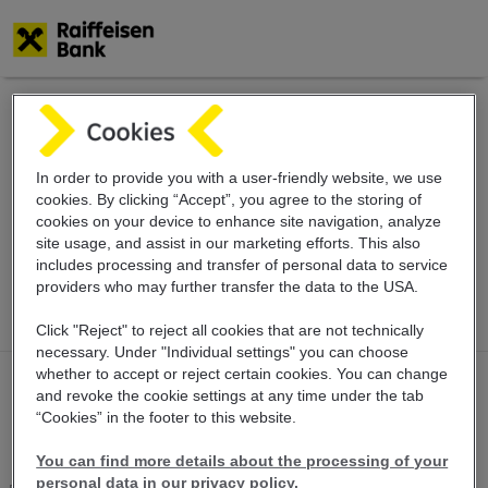
Skip
to
main
Važno obavještenje
content
In order to provide you with a user-friendly website, we use
vezano za zaštitu
cookies. By clicking “Accept”, you agree to the storing of
cookies on your device to enhance site navigation, analyze
site usage, and assist in our marketing efforts. This also
ličnih podataka
includes
processing and transfer of personal data
to service
providers who may further transfer the
data to the USA.
Click "Reject" to reject all cookies that are not technically
necessary. Under "Individual settings" you can choose
whether to accept or reject certain cookies. You can change
and revoke the cookie settings at any time under the tab
“Cookies” in the footer to this website.
You can find more details about the processing of your
personal data in our privacy policy.