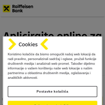
Skoči
na
glavni
Aplicirajte online za
sadržaj
Internet
bankarstvo
Koristimo kolačiće da bismo omogućili našoj web lokaciji da
radi pravilno, personalizirali sadržaj i oglase, pružali funkcije
društvenih medija i analizirali web promet. Također dijelimo
informacije o vašem korištenju naše web lokacije s našim
partnerima u oblastima društvenih medija, oglašavanja i
analitičkih aktivnosti.
Postavke kolačića
Da li imate tekući
račun?