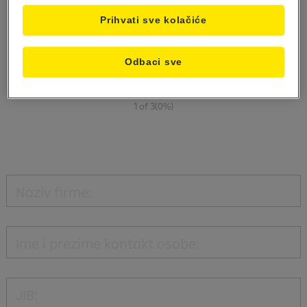
Prihvati sve kolačiće
Odbaci sve
1 of 3
(
0%
)