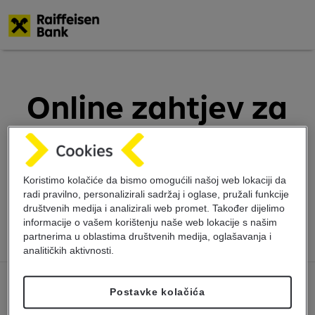
Skoči
na
glavni
Online zahtjev za
sadržaj
transakcijski račun
za Corporate
Koristimo kolačiće da bismo omogućili našoj web lokaciji da
radi pravilno, personalizirali sadržaj i oglase, pružali funkcije
klijente
društvenih medija i analizirali web promet. Također dijelimo
informacije o vašem korištenju naše web lokacije s našim
partnerima u oblastima društvenih medija, oglašavanja i
analitičkih aktivnosti.
Postavke kolačića