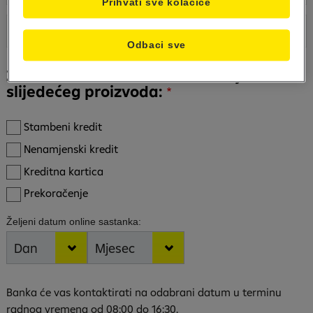
Prihvati sve kolačiće
Odbaci sve
Zainteresovan sam za realizaciju
slijedećeg proizvoda:
Stambeni kredit
Nenamjenski kredit
Kreditna kartica
Prekoračenje
Željeni datum online sastanka:
Željeni datum online sastanka:: Dan
Željeni datum online sastanka:
Banka će vas kontaktirati na odabrani datum u terminu
radnog vremena od 08:00 do 16:30.