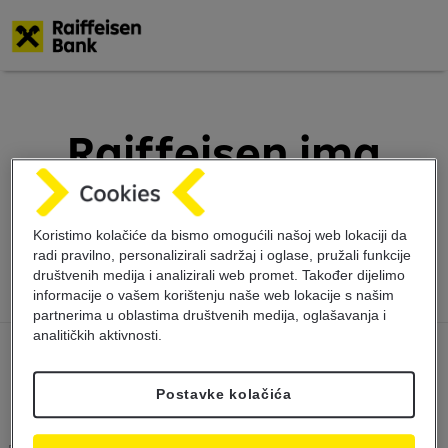
Skoči
na
glavni
Raiffeisen ima
sadržaj
najbolja digitalna
rješenja u BiH
Koristimo kolačiće da bismo omogućili našoj web lokaciji da
radi pravilno, personalizirali sadržaj i oglase, pružali funkcije
društvenih medija i analizirali web promet. Također dijelimo
informacije o vašem korištenju naše web lokacije s našim
partnerima u oblastima društvenih medija, oglašavanja i
analitičkih aktivnosti.
Postavke kolačića