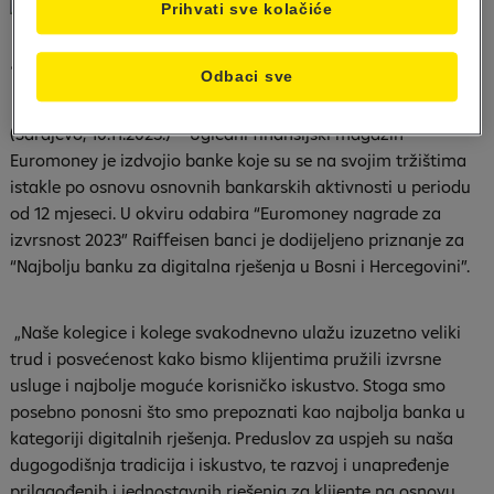
Prihvati sve kolačiće
• Euromoney nagrade za izvrsnost 2023
Odbaci sve
(Sarajevo, 10.11.2023.) – Ugledni finansijski magazin
Euromoney je izdvojio banke koje su se na svojim tržištima
istakle po osnovu osnovnih bankarskih aktivnosti u periodu
od 12 mjeseci. U okviru odabira “Euromoney nagrade za
izvrsnost 2023” Raiffeisen banci je dodijeljeno priznanje za
“Najbolju banku za digitalna rješenja u Bosni i Hercegovini”.
„Naše kolegice i kolege svakodnevno ulažu izuzetno veliki
trud i posvećenost kako bismo klijentima pružili izvrsne
usluge i najbolje moguće korisničko iskustvo. Stoga smo
posebno ponosni što smo prepoznati kao najbolja banka u
kategoriji digitalnih rješenja. Preduslov za uspjeh su naša
dugogodišnja tradicija i iskustvo, te razvoj i unapređenje
prilagođenih i jednostavnih rješenja za klijente na osnovu