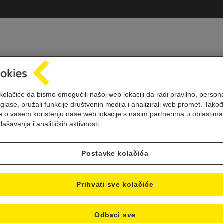
avijest o nedostupno
kolačiće da bismo omogućili našoj web lokaciji da radi pravilno, personal
oglase, pružali funkcije društvenih medija i analizirali web promet. Takođ
servisa
je o vašem korištenju naše web lokacije s našim partnerima u oblastima
lašavanja i analitičkih aktivnosti.
Postavke kolačića
Prihvati sve kolačiće
Odbaci sve