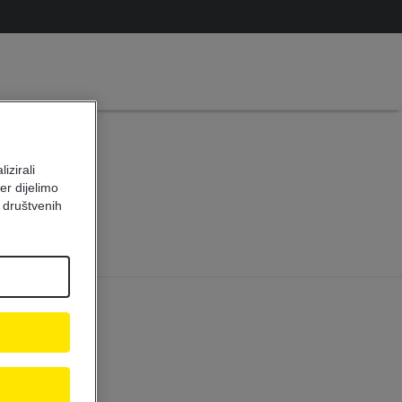
sti
izirali
er dijelimo
 društvenih