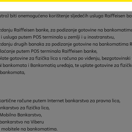
 cijenjene klijente da će zbog radova na održavanju informac
a, 10.07.2023. godine od 23:00 sati do utorka, 11.07.2023. g
utro) biti onemogućeno korištenje sljedećih usluga Raiffeisen ba
zdanju Raiffeisen banke, za podizanje gotovine na bankomatima
 i usluga putem POS terminala u zemlji i u inostranstvu,
zdanju drugih banaka za podizanje gotovine na bankomatima R
plaćanje putem POS terminala Raiffeisen banke,
late gotovine za fizička lica s računa po viđenju, bezgotovinski 
 bankomata i Bankomatiq uređaja, te uplate gotovine za fizička
 bankomata,
artične račune putem Internet bankarstva za pravna lica,
karstvo za fizička lica,
 Mobilno Bankarstvo,
bankarstvo na Viberu
mobitele na bankomatima.