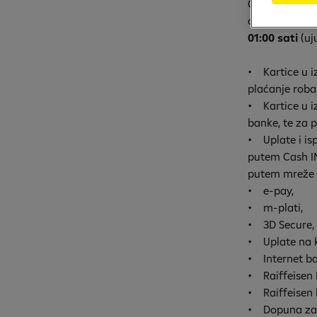
Obavještavamo
od
ponedjeljk
01:00 sati
(uj
• Kartice u i
plaćanje roba
• Kartice u i
banke, te za 
• Uplate i isp
putem Cash IN
putem mreže
• e-pay,
• m-plati,
• 3D Secure,
• Uplate na k
• Internet ban
• Raiffeisen
• Raiffeisen 
• Dopuna za 