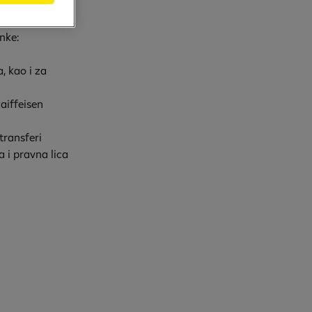
ionog sistema
odine do
nke:
, kao i za
aiffeisen
transferi
 i pravna lica