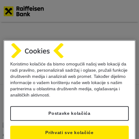
Skoči
na
glavni
Obavijest o prekidu
sadržaj
rada servisa
Koristimo kolačiće da bismo omogućili našoj web lokaciji da
radi pravilno, personalizirali sadržaj i oglase, pružali funkcije
društvenih medija i analizirali web promet. Također dijelimo
informacije o vašem korištenju naše web lokacije s našim
partnerima u oblastima društvenih medija, oglašavanja i
analitičkih aktivnosti.
Postavke kolačića
Prihvati sve kolačiće
Obavještavamo cijenjene klijente da će, zbog radova na