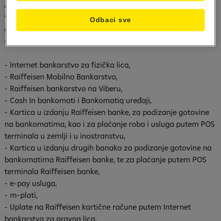
održavanju informacionog sistema,
u periodu od petka,
13.10.2023. godine od 23:00 sati do subote, 14.10.2023.
Odbaci sve
godine do 03:00 sati (ujutro)
biti onemogućeno korištenje
sljedećih usluga Raiffeisen banke:
- Internet bankarstvo za fizička lica,
- Raiffeisen Mobilno Bankarstvo,
- Raiffeisen bankarstvo na Viberu,
- Cash In bankomati i Bankomatiq uređaji,
- Kartica u izdanju Raiffeisen banke, za podizanje gotovine
na bankomatima, kao i za plaćanje roba i usluga putem POS
terminala u zemlji i u inostranstvu,
- Kartica u izdanju drugih banaka za podizanje gotovine na
bankomatima Raiffeisen banke, te za plaćanje putem POS
terminala Raiffeisen banke,
- e-pay usluga,
- m-plati,
- Uplate na Raiffeisen kartične račune putem Internet
bankarstva za pravna lica,