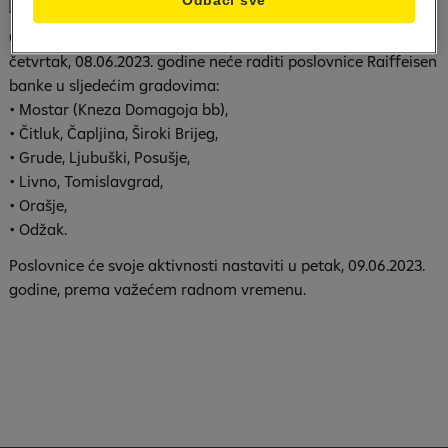
Odbaci sve
Obavještavamo Vas da, povodom predstojećeg praznika, u
četvrtak, 08.06.2023. godine neće raditi poslovnice Raiffeisen
banke u sljedećim gradovima:
• Mostar (Kneza Domagoja bb),
• Čitluk, Čapljina, Široki Brijeg,
• Grude, Ljubuški, Posušje,
• Livno, Tomislavgrad,
• Orašje,
• Odžak.
Poslovnice će svoje aktivnosti nastaviti u petak, 09.06.2023.
godine, prema važećem radnom vremenu.