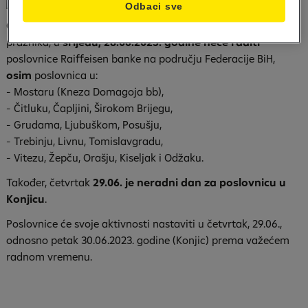
Odbaci sve
Obavještavamo cijenjene klijente da, povodom predstojećeg
praznika, u
srijedu, 28.06.2023. godine neće raditi
poslovnice Raiffeisen banke na području Federacije BiH,
osim
poslovnica u:
- Mostaru (Kneza Domagoja bb),
- Čitluku, Čapljini, Širokom Brijegu,
- Grudama, Ljubuškom, Posušju,
- Trebinju, Livnu, Tomislavgradu,
- Vitezu, Žepču, Orašju, Kiseljak i Odžaku.
Također, četvrtak
29.06. je neradni dan za poslovnicu u
Konjicu
.
Poslovnice će svoje aktivnosti nastaviti u četvrtak, 29.06.,
odnosno petak 30.06.2023. godine (Konjic) prema važećem
radnom vremenu.