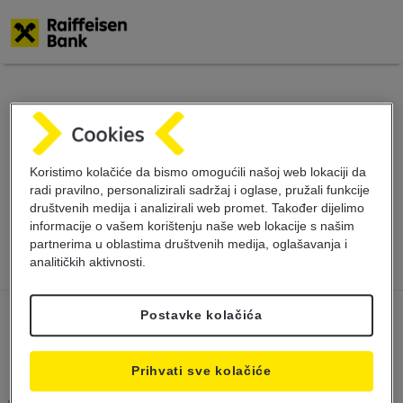
Skoči
na
glavni
Obavještenje o
sadržaj
promjeni radnog
Koristimo kolačiće da bismo omogućili našoj web lokaciji da
radi pravilno, personalizirali sadržaj i oglase, pružali funkcije
vremena
društvenih medija i analizirali web promet. Također dijelimo
informacije o vašem korištenju naše web lokacije s našim
partnerima u oblastima društvenih medija, oglašavanja i
analitičkih aktivnosti.
Postavke kolačića
Prihvati sve kolačiće