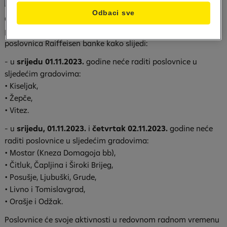
Odbaci sve
Obavještavamo cijenjene klijente da će povodom
predstojećih praznika, doći do izmjena u radnom vremenu
poslovnica Raiffeisen banke kako slijedi:
- u
srijedu 01.11.2023.
godine neće raditi poslovnice u
sljedećim gradovima:
• Kiseljak,
• Žepče,
• Vitez.
- u
srijedu, 01.11.2023.
i
četvrtak 02.11.2023.
godine neće
raditi poslovnice u sljedećim gradovima:
• Mostar (Kneza Domagoja bb),
• Čitluk, Čapljina i Široki Brijeg,
• Posušje, Ljubuški, Grude,
• Livno i Tomislavgrad,
• Orašje i Odžak.
Poslovnice će svoje aktivnosti u redovnom radnom vremenu