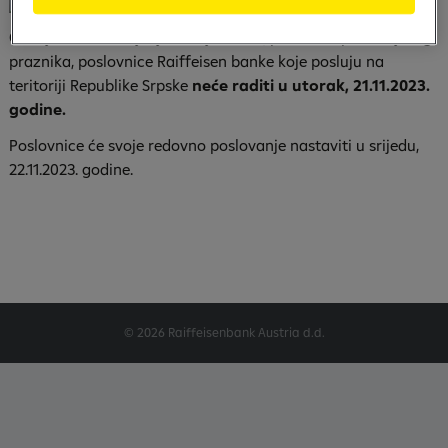
Obavještavamo cijenjene klijente da, povodom predstojećeg
praznika, poslovnice Raiffeisen banke koje posluju na
teritoriji Republike Srpske
neće raditi u utorak, 21.11.2023.
godine.
Poslovnice će svoje redovno poslovanje nastaviti u srijedu,
22.11.2023. godine.
© 2026 Raiffeisenbank Austria d.d.