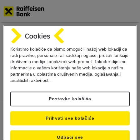
Skoči
na
glavni
Obavještenje o
sadržaj
Koristimo kolačiće da bismo omogućili našoj web lokaciji da
radi pravilno, personalizirali sadržaj i oglase, pružali funkcije
promjeni radnog
društvenih medija i analizirali web promet. Također dijelimo
informacije o vašem korištenju naše web lokacije s našim
vremena
partnerima u oblastima društvenih medija, oglašavanja i
analitičkih aktivnosti.
Postavke kolačića
Prihvati sve kolačiće
Odbaci sve