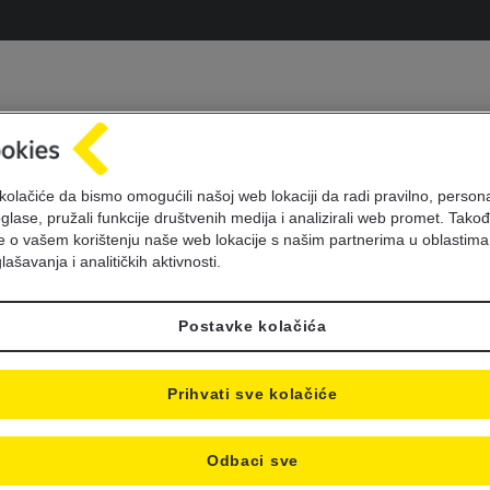
bavještenje o promje
kolačiće da bismo omogućili našoj web lokaciji da radi pravilno, personal
oglase, pružali funkcije društvenih medija i analizirali web promet. Takođ
radnog vremena
je o vašem korištenju naše web lokacije s našim partnerima u oblastima
lašavanja i analitičkih aktivnosti.
Postavke kolačića
Prihvati sve kolačiće
Odbaci sve