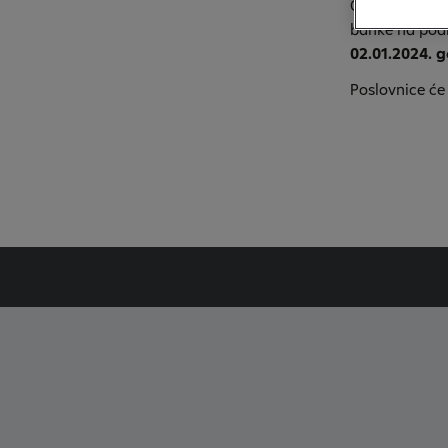
Obavještavamo
banke na pod
02.01.2024. g
Poslovnice će 