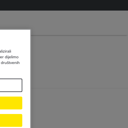
ni
izirali
er dijelimo
 društvenih