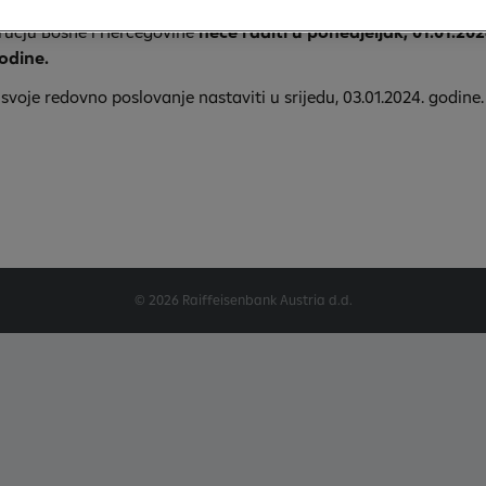
 cijenjene klijente da povodom predstojećeg praznika poslovni
ručju Bosne i Hercegovine
neće raditi u ponedjeljak, 01.01.202
odine.
svoje redovno poslovanje nastaviti u srijedu, 03.01.2024. godine.
© 2026 Raiffeisenbank Austria d.d.