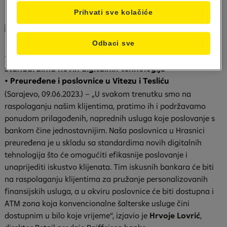
Prihvati sve kolačiće
Odbaci sve
• Poslovnica u Hrasnici preuređena u skladu sa
standardima novih digitalnih tehnologija
• Preuređene i poslovnice u Vitezu i Tesliću
(Sarajevo, 09.06.2023.) – „U svakom trenutku smo na
raspolaganju našim klijentima, pratimo ih i podržavamo
ponudom prilagođenih, naprednih usluga koje poslovanje s
bankom čine jednostavnijim. Naša poslovnica u Hrasnici
preuređena je u skladu sa standardima novih digitalnih
tehnologija što će omogućiti efikasnije poslovanje i
unaprijediti iskustvo klijenata. Tim iskusnih bankara će biti
na raspolaganju klijentima za pružanje personalizovanih
finansijskih usluga, a u okviru poslovnice će biti dostupna i
ATM zona koja konvencionalne šalterske usluge čini
dostupnim u bilo koje vrijeme“, izjavio je
Hrvoje Lovrić
,