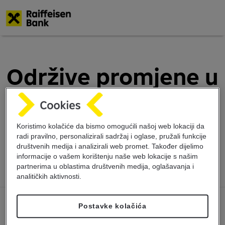
Skoči
na
glavni
Održive promjene u
sadržaj
cilju većeg
zadovoljstva
Koristimo kolačiće da bismo omogućili našoj web lokaciji da
radi pravilno, personalizirali sadržaj i oglase, pružali funkcije
klijenata
društvenih medija i analizirali web promet. Također dijelimo
informacije o vašem korištenju naše web lokacije s našim
partnerima u oblastima društvenih medija, oglašavanja i
analitičkih aktivnosti.
Postavke kolačića