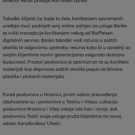
direktor Retail prodaje Raiffeisen banke.
Također, klijenti će, kada to žele, korištenjem savremenih
uređaja moći podnijeti svoj online zahtjev za usluge Banke
te vršiti transakcije korištenjem nekog od Raiffeisen
digitalnih servisa. Banka također vodi računa o zaštiti
okoliša te odgovornu upotrebu resursa kako bi u saradnji sa
svojim klijentima novim generacijama osigurala dostojnu
budućnost. Prostor poslovnice je optimiziran te su korišteni
materijali koji doprinose zaštiti okoliša poput reciklirane
plastike i plutanih materijala.
Pored poslovnice u Hrasnici, prvim valom preuređenja
obuhvaćene su i poslovnice u Tesliću i Vitezu. Lokacija
poslovnica Hrasnica i Vitez ostaje ista kao i ranije, dok
poslovnica Teslić svoje usluge pruža klijentima na novoj
adresi: Karađorđeva 1,Teslić.