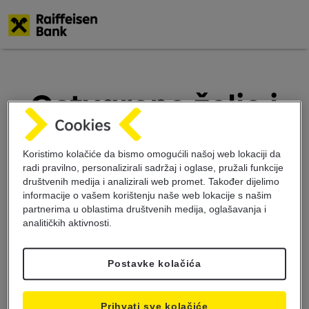
Skoči
na
glavni
Ostvarene želje i
sadržaj
dodatni pokloni
Koristimo kolačiće da bismo omogućili našoj web lokaciji da
mogući su uz
radi pravilno, personalizirali sadržaj i oglase, pružali funkcije
društvenih medija i analizirali web promet. Također dijelimo
Raiffeisen
informacije o vašem korištenju naše web lokacije s našim
partnerima u oblastima društvenih medija, oglašavanja i
analitičkih aktivnosti.
nenamjenske
kredite
Postavke kolačića
Prihvati sve kolačiće