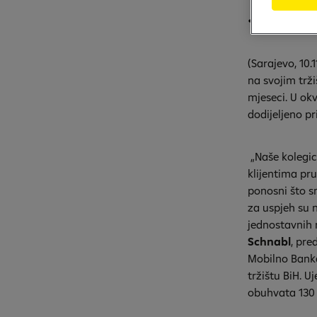
• Euromoney
(Sarajevo, 10.
na svojim trž
mjeseci. U ok
dodijeljeno pr
„Naše kolegic
klijentima pr
ponosni što s
za uspjeh su n
jednostavnih r
Schnabl
, pre
Mobilno Bankar
tržištu BiH. U
obuhvata 130