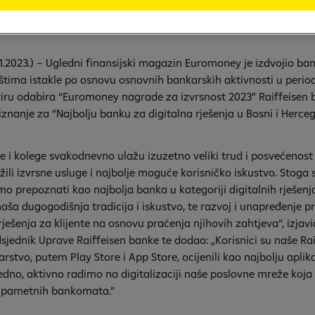
 nagrade za izvrsnost 2023
11.2023.) – Ugledni finansijski magazin Euromoney je izdvojio ban
ištima istakle po osnovu osnovnih bankarskih aktivnosti u perio
viru odabira “Euromoney nagrade za izvrsnost 2023” Raiffeisen b
iznanje za “Najbolju banku za digitalna rješenja u Bosni i Herceg
e i kolege svakodnevno ulažu izuzetno veliki trud i posvećenos
užili izvrsne usluge i najbolje moguće korisničko iskustvo. Stog
mo prepoznati kao najbolja banka u kategoriji digitalnih rješenj
aša dugogodišnja tradicija i iskustvo, te razvoj i unapređenje pr
ješenja za klijente na osnovu praćenja njihovih zahtjeva“, izjavi
dsjednik Uprave Raiffeisen banke te dodao: „Korisnici su naše Ra
stvo, putem Play Store i App Store, ocijenili kao najbolju aplik
jedno, aktivno radimo na digitalizaciji naše poslovne mreže koja
 pametnih bankomata.“