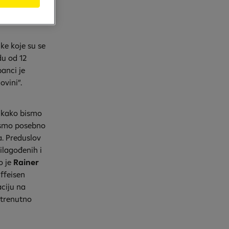
ke koje su se
du od 12
anci je
ovini”.
t kako bismo
a smo posebno
a. Preduslov
ilagođenih i
o je
Rainer
iffeisen
aciju na
 trenutno