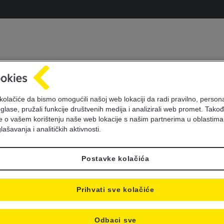
aiffeisen ima najbol
kolačiće da bismo omogućili našoj web lokaciji da radi pravilno, personal
igitalna rješenja u B
oglase, pružali funkcije društvenih medija i analizirali web promet. Takođ
je o vašem korištenju naše web lokacije s našim partnerima u oblastima
lašavanja i analitičkih aktivnosti.
Postavke kolačića
Prihvati sve kolačiće
Odbaci sve