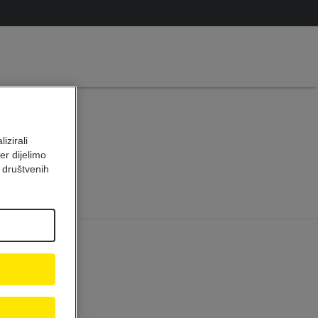
ja
izirali
iH
er dijelimo
 društvenih