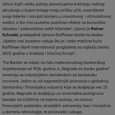
okivru kojih veliku pažnju posvećujemo kreiranju radnog
okruženja u kojem kolege imaju priliku učiti, usavršavati
svoje talente i razvijati karijeru u inovativnoj i stimulativnoj
sredini, a što ima izuzetno pozitivan efekat na korisničko
iskustvo i zadovoljstvo naših klijenata“, izjavio je
Rainer
Schnabl
, predsjednik Uprave Raiffeisen banke te dodao:
„Ujedno nas izuzetno raduje što je i naša matična kuća
Raiffeisen Bank International proglašena za najbolju banku
2023. godine u Srednjoj i Istočnoj Evropi“.
The Banker se nalazi na čelu međunarodnog bankarskog
izvještavanja od 1926. godine, a „Nagrade za banku godine“
smatraju se industrijskim standardom za bankarsku
izvrsnost. Jedno su od najprestižnijih priznanja u globalnoj
bankarskoj i finansijskoj industriji koje se dodjeljuje već 23
godine. Nagrade se dodjeljuju za izvanredna postignuća
banaka na tržištima na kojima posluju, na osnovu
finansijskih podataka, strateških ostvarenja, kao i inicijativa
u domenu tehnologije, te proizvoda i usluga.