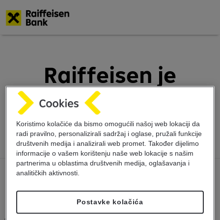
Skoči
na
glavni
Raiffeisen je
sadržaj
najbolja banka u
Bosni i Hercegovini
Koristimo kolačiće da bismo omogućili našoj web lokaciji da
radi pravilno, personalizirali sadržaj i oglase, pružali funkcije
društvenih medija i analizirali web promet. Također dijelimo
informacije o vašem korištenju naše web lokacije s našim
partnerima u oblastima društvenih medija, oglašavanja i
analitičkih aktivnosti.
Postavke kolačića