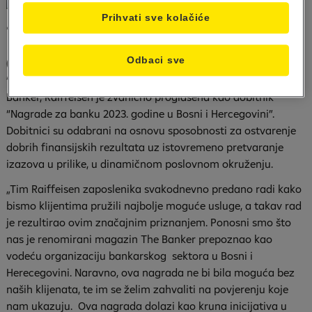
Prihvati sve kolačiće
The Banker „Nagrade za banku godine“
Odbaci sve
(Sarajevo, 04.12.2023.) – Na svečanoj ceremoniji dodjele
“Nagrada za banku godine” prestižnog magazina The
Banker, Raiffeisen je zvanično proglašena kao dobitnik
“Nagrade za banku 2023. godine u Bosni i Hercegovini”.
Dobitnici su odabrani na osnovu sposobnosti za ostvarenje
dobrih finansijskih rezultata uz istovremeno pretvaranje
izazova u prilike, u dinamičnom poslovnom okruženju.
„Tim Raiffeisen zaposlenika svakodnevno predano radi kako
bismo klijentima pružili najbolje moguće usluge, a takav rad
je rezultirao ovim značajnim priznanjem. Ponosni smo što
nas je renomirani magazin The Banker prepoznao kao
vodeću organizaciju bankarskog sektora u Bosni i
Herecegovini. Naravno, ova nagrada ne bi bila moguća bez
naših klijenata, te im se želim zahvaliti na povjerenju koje
nam ukazuju. Ova nagrada dolazi kao kruna inicijativa u