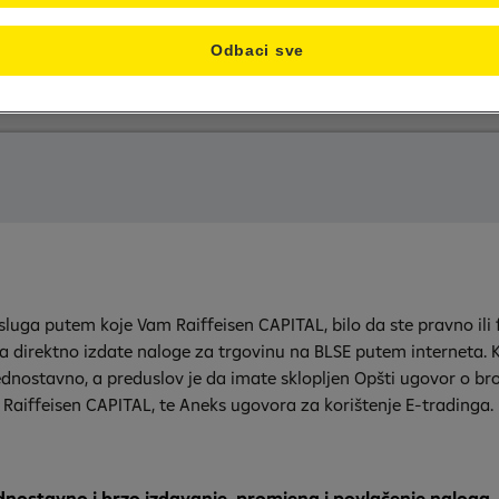
Odbaci sve
usluga putem koje Vam Raiffeisen
CAPITAL,
bilo da ste pravno ili f
direktno izdate naloge za trgovinu na BLSE putem interneta. K
 jednostavno, a preduslov je da imate sklopljen Opšti ugovor o b
 Raiffeisen
CAPITAL,
te Aneks ugovora za korištenje E-tradinga.
dnostavno i brzo izdavanje, promjena i povlačenje naloga.