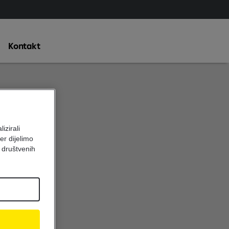
Kontakt
izirali
er dijelimo
 društvenih