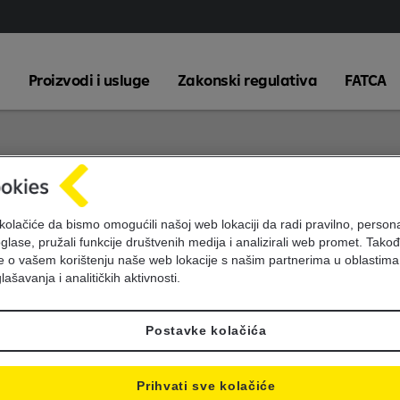
Proizvodi i usluge
Zakonski regulativa
FATCA
kolačiće da bismo omogućili našoj web lokaciji da radi pravilno, personal
oglase, pružali funkcije društvenih medija i analizirali web promet. Takođ
je o vašem korištenju naše web lokacije s našim partnerima u oblastima
lašavanja i analitičkih aktivnosti.
Postavke kolačića
Prihvati sve kolačiće