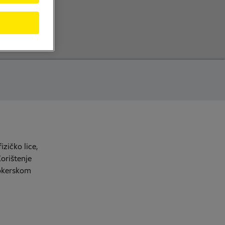
izičko lice,
orištenje
rokerskom