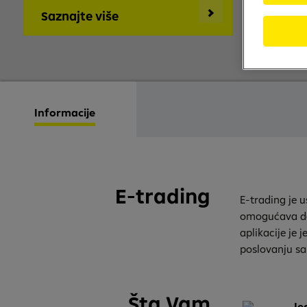
Saznajte više
Informacije
E-trading
E-trading je 
omogućava da 
aplikacije je
poslovanju sa
Šta Vam
Je