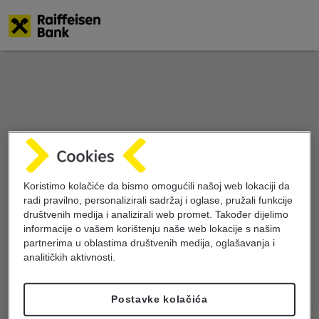
Skoči
na
glavni
sadržaj
Koristimo kolačiće da bismo omogućili našoj web lokaciji da
radi pravilno, personalizirali sadržaj i oglase, pružali funkcije
društvenih medija i analizirali web promet. Također dijelimo
informacije o vašem korištenju naše web lokacije s našim
partnerima u oblastima društvenih medija, oglašavanja i
analitičkih aktivnosti.
Kontakt
Postavke kolačića
Za sve informacije smo Vam na raspolaganju!