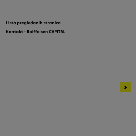
Adresa (sjedište): ul. Vase Pelagića 2, 78000 Banja Luka, BiH
Lista pregledanih stranica
Kontakt - Raiffeisen CAPITAL
Dugoročni krediti - NBI