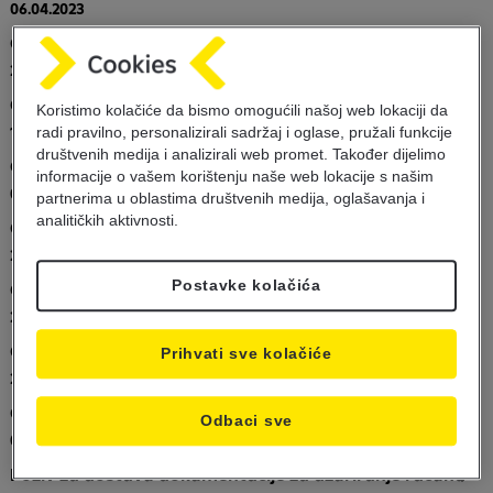
06.04.2023
Obavještenje o promjeni radnog vremena
23.03.2023
Obavijest za klijente
Koristimo kolačiće da bismo omogućili našoj web lokaciji da
15.03.2023
radi pravilno, personalizirali sadržaj i oglase, pružali funkcije
društvenih medija i analizirali web promet. Također dijelimo
Obavijest o nedostupnosti servisa
informacije o vašem korištenju naše web lokacije s našim
09.03.2023
partnerima u oblastima društvenih medija, oglašavanja i
analitičkih aktivnosti.
Obavijest za klijente - Agencija Hrasnica
28.02.2023
Postavke kolačića
Obavijest za korisnike usluge m-plati
28.02.2023
Obavještenje o promjeni radnog vremena
Prihvati sve kolačiće
23.02.2023
Obavijest o nedostupnosti servisa
Odbaci sve
09.02.2023
Poziv za dostavu dokumentacije za ažuriranje računa