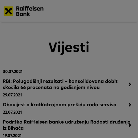
Skoči
na
glavni
Vijesti
sadržaj
30.07.2021
RBI: Polugodišnji rezultati – konsolidovana dobit
skočila 66 procenata na godišnjem nivou
29.07.2021
Obavijest o kratkotrajnom prekidu rada servisa
22.07.2021
Podrška Raiffeisen banke udruženju Radosti druženja
iz Bihaća
19.07.2021