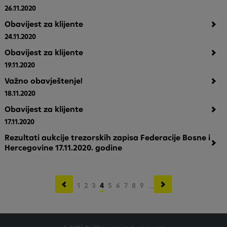
26.11.2020
Obavijest za klijente
24.11.2020
Obavijest za klijente
19.11.2020
Važno obavještenje!
18.11.2020
Obavijest za klijente
17.11.2020
Rezultati aukcije trezorskih zapisa Federacije Bosne i
Hercegovine 17.11.2020. godine
Obilježavanje
Strana
1
Strana
2
Strana
3
Aktuelna
4
Strana
5
Strana
6
Strana
7
Strana
8
Strana
9
…
strana
stranica