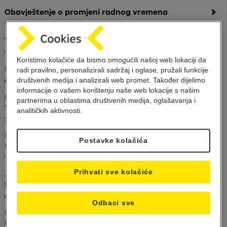
Obavještenje o promjeni radnog vremena
13.07.2021
VAŽNO OBAVJEŠTENJE!
12.07.2021
Koristimo kolačiće da bismo omogućili našoj web lokaciji da
Nova Uprava Raiffeisen BANK dd Bosna i Hercegovina
radi pravilno, personalizirali sadržaj i oglase, pružali funkcije
društvenih medija i analizirali web promet. Također dijelimo
02.07.2021
informacije o vašem korištenju naše web lokacije s našim
Priznanje za Raiffeisen banku - Najaktivniji izdavaoc
partnerima u oblastima društvenih medija, oglašavanja i
finansijskih instrumenata u 2020.
analitičkih aktivnosti.
22.06.2021
Rezultati aukcije trezorskih zapisa Federacije Bosne i
Postavke kolačića
Hercegovine 22.06.2021.
14.06.2021
Prihvati sve kolačiće
Javni poziv za učestvovanje u emisiji trezorskih zapisa
FBiH – 22.06.2021.
08.06.2021
Odbaci sve
Digitalna korpa RBI-a - jednostavni krediti za rastuće
kompanije, po prvi put