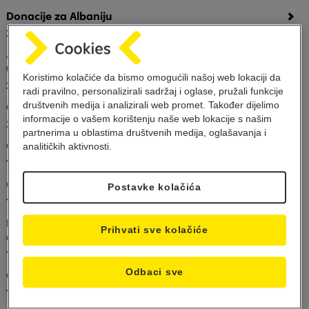
Donacije za Albaniju
26.11.2019
Javni poziv za učestvovanje u emisiji obveznica FBiH -
03.12.2019
Koristimo kolačiće da bismo omogućili našoj web lokaciji da
22.11.2019
radi pravilno, personalizirali sadržaj i oglase, pružali funkcije
društvenih medija i analizirali web promet. Također dijelimo
Obavještenje o promjeni radnog vremena
informacije o vašem korištenju naše web lokacije s našim
20.11.2019
partnerima u oblastima društvenih medija, oglašavanja i
Obavijest o privremenom prekidu rada servisa
analitičkih aktivnosti.
19.11.2019
Obavještenje o promjeni radnog vremena
Postavke kolačića
19.11.2019
Popusti od 15% uz Raiffeisen Visa kartice, za odabrane
Prihvati sve kolačiće
događaje!
15.11.2019
Odbaci sve
Obavještenje o promjeni radnog vremena
15.11.2019